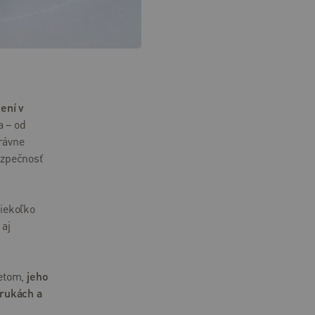
dení v
a – od
právne
bezpečnosť
niekoľko
 aj
netom,
jeho
 rukách a