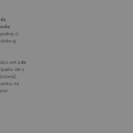
ť do
heslo
spodnej či
alebo aj
mácu sieť a
do
rípadov ide o
(slovná),
azovka, na
anie