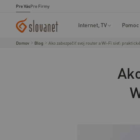
Prejsť na obsah
Pre Vás
Pre Firmy
Pre
Pre
Vás
Firmy
Internet, TV
Pomoc 
02/208
Domov
Blog
Ako zabezpečiť svoj router a Wi-Fi sieť: praktické
28 208
Ako
Môj
Online
NP
Slovanet
TV
W
Internet
Optický
internet
VDSL
internet