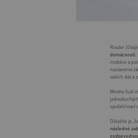
Pomoc
a
podpora
Pomoc
a
Router (čítaj
podpora
domácnosti
.
mobilov a poč
Kontakty
nastavenie zá
Pomoc –
vašich dát a 
riešenie
problémov
Mnoho ľudí vš
jednoduchých
Často
spoľahlivosť 
kladené
otázky
Dôležité je, 
Návody
následné zab
a
zodpovednos