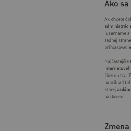
Ako sa 
Ak chcete čok
administráci
(username a 
zadnej strane
prihlasovaci
Najčastejšie 
internetovéh
číselnú tzv. 
napríklad tpl
ktorej
zadáte
nastavení.
Zmena p