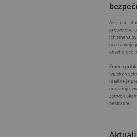
bezpeč
Ak ste prihla
predvolené k
ich zmena by
predstavujú j
obsahujúce ti
Zmena prihla
typicky v se
Ideálne je po
umožňuje, zv
zároveň okamž
nestratíte.
Aktuali