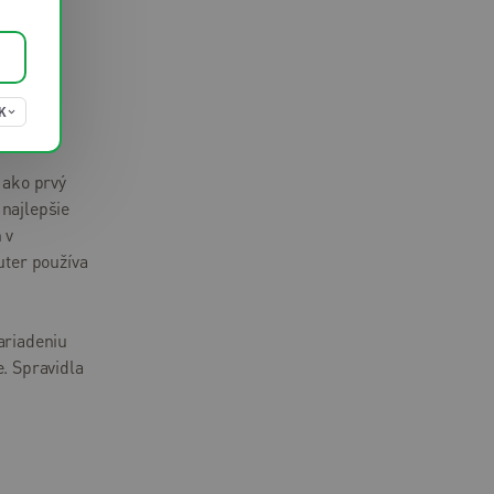
 tipov.
K
 ako prvý
 najlepšie
 v
uter používa
ariadeniu
e. Spravidla