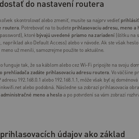
dostať do nastavení routera
oľvek skontrolovať alebo zmeniť, musíte sa najprv vedieť
prihlási
e routera
. Potrebovať na to budete
prihlasovaciu adresu, meno a 
password), ktoré
bývajú uvedené priamo na zariadení
(štítku na 
, napríklad ako Default Access) alebo v návode. Ak ste však heslo 
e meno už menili, samozrejme použite to aktuálne.
to funguje tak, že sa káblom alebo cez Wi-Fi pripojíte na svoju do
o prehliadača zadáte prihlasovaciu adresu routera
. Vo väčšine p
IP adresu 192.168.0.1 alebo 192.168.1.1, môže však byť aj doménová 
inkwifi.net alebo podobná. Následne sa zobrazí prihlasovacia obr
 administračné meno a heslo
a po potvrdení sa vám zobrazí rozhr
rihlasovacích údajov ako základ