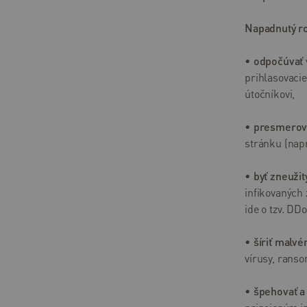
postupy
Napadnutý ro
Faktúry
a
•
odpočúvať
platby
prihlasovaci
Prevádzkové
útočníkovi,
oznamy
•
presmerov
Obchodné
stránku (napr
dokumenty
•
byť zneužit
Predajné
infikovaných 
miesta
ide o tzv. DD
Stav
služieb
•
šíriť malvé
vírusy, ranso
Nástroje
•
špehovať a
Webmail