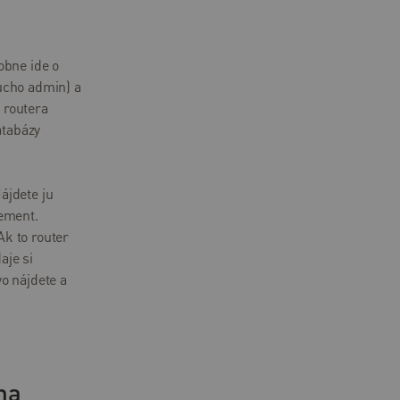
obne ide o
ucho admin) a
 routera
atabázy
ájdete ju
gement.
Ak to router
aje si
o nájdete a
na