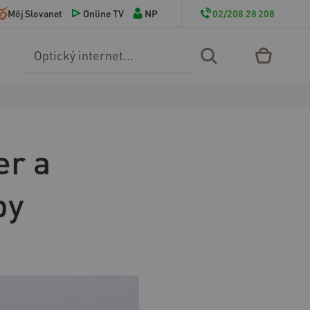
Môj Slovanet
Online TV
NP
02/208 28 208
Vyhľadávanie
er a
py