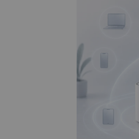
Wi-Fi
internet
Balíček s
Televíziou
Návody
Televízia
Slovanet
TV
Káblová
televízia
Balíček s
Internetom
Návody