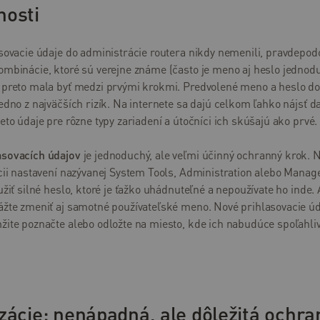
nosti
sovacie údaje do administrácie routera nikdy nemenili, pravdepod
ombinácie, ktoré sú verejne známe (často je meno aj heslo jednod
 preto mala byť medzi prvými krokmi. Predvolené meno a heslo do
edno z najväčších rizík. Na internete sa dajú celkom ľahko nájsť d
eto údaje pre rôzne typy zariadení a útočníci ich skúšajú ako prvé.
sovacích údajov
je jednoduchý, ale veľmi účinný ochranný krok. N
kcii nastavení nazývanej System Tools, Administration alebo Mana
užiť silné heslo, ktoré je ťažko uhádnuteľné a nepoužívate ho inde. 
ážte zmeniť aj samotné používateľské meno. Nové prihlasovacie úd
ite poznačte alebo odložte na miesto, kde ich nabudúce spoľahliv
zácie: nenápadná, ale dôležitá ochra