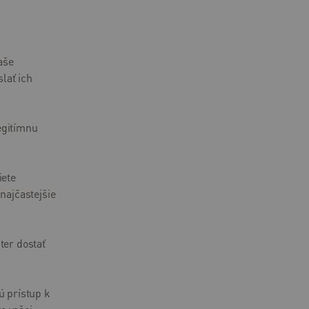
aše
lať ich
egitímnu
iete
najčastejšie
ter dostať
ú prístup k