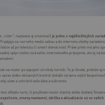
te
„rúter“
; nazývaný aj smerovač)
je jedno z najdôležitejších zaria
 Pripájajú sa cez neho medzi sebou a do internetu všetky zariadeni
ítačov až po televíziu či smart domácnosť. Práve preto má jeho s
sadný vplyv nielen na kvalitu internetového pripojenia, ale aj na 
zariadení.
ak na router po zapojení už nikdy nerieši. To je škoda, pretože aj 
 úprav alebo občasných kontrol dokáže výrazne zvýšiť bezpečnosť
celej siete a ochrániť vaše dáta a súkromie.
že bez ohľadu na to, či používate router vlastný alebo dodaný Slova
ezpečenie, zmeny nastavení, údržba a aktualizácie sú vo vašich
ti
.