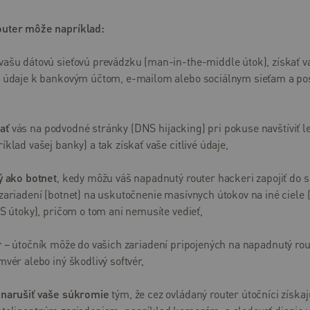
uter môže napríklad:
vašu dátovú sieťovú prevádzku (man-in-the-middle útok), získať v
e údaje k bankovým účtom, e-mailom alebo sociálnym sieťam a pos
ať
vás na podvodné stránky (DNS hijacking) pri pokuse navštíviť l
íklad vašej banky) a tak získať vaše citlivé údaje,
ý ako botnet
, kedy môžu váš napadnutý router hackeri zapojiť do s
zariadení (botnet) na uskutočnenie masívnych útokov na iné ciele (
oS útoky), pričom o tom ani nemusíte vedieť,
r
– útočník môže do vašich zariadení pripojených na napadnutý rou
mvér alebo iný škodlivý softvér,
 narušiť vaše súkromie
tým, že cez ovládaný router útočníci získaj