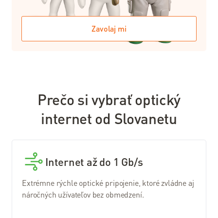
Stav
služieb
Zavolaj mi
Nástroje
Webmail
Moja
Prečo si vybrať optický
Aktovka
internet od Slovanetu
Kontrola
spotreby
Webcare
Internet až do 1 Gb/s
Slovanet
VOIP
Extrémne rýchle optické pripojenie, ktoré zvládne aj
náročných užívateľov bez obmedzení.
Test
rýchlosti