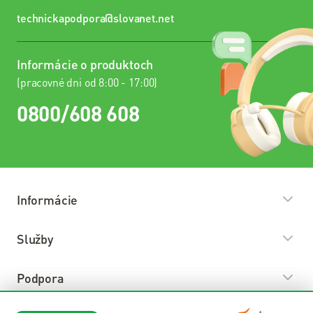
technickapodpora@slovanet.net
Informácie o produktoch
(pracovné dni od 8:00 - 17:00)
0800/608 608
Informácie
O nás
Služby
Predajné miesta
Internet
Podpora
Kariéra
Televízia
Nadačný fond Slovanet
Prevádzkové oznamy