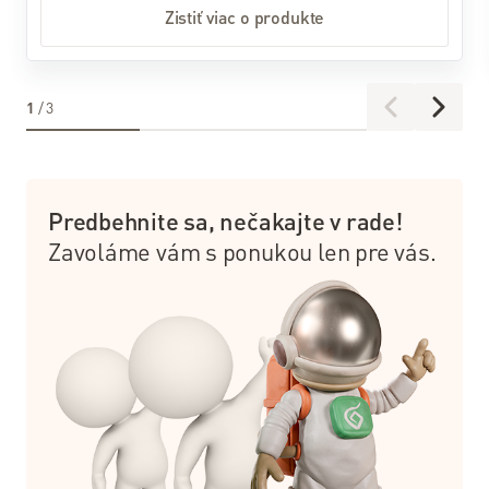
Zistiť viac o produkte
kladené
otázky
Návody
1
/
3
a
postupy
Faktúry
a
Predbehnite sa, nečakajte v rade!
platby
Zavoláme vám s ponukou len pre vás.
Prevádzkové
oznamy
Obchodné
dokumenty
Predajné
miesta