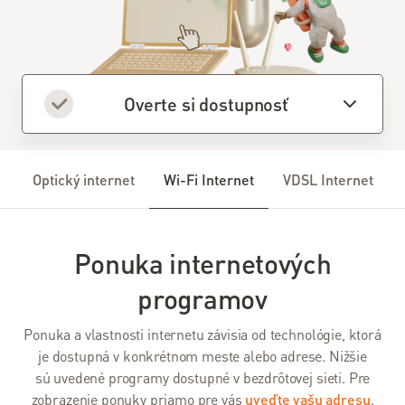
VDSL
internet
Wi-Fi
internet
Overte si dostupnosť
Balíček s
Televíziou
Optický internet
Wi-Fi Internet
VDSL Internet
Návody
Televízia
Ponuka internetových
Slovanet
programov
TV
Ponuka a vlastnosti internetu závisia od technológie, ktorá
Káblová
je dostupná v konkrétnom meste alebo adrese. Nižšie
televízia
sú uvedené programy dostupné v bezdrôtovej sieti. Pre
zobrazenie ponuky priamo pre vás
uveďte vašu adresu
.