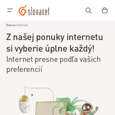
Prejsť na obsah
Pre
Pre
Vás
Firmy
Domov
Internet
Z našej ponuky internetu
02/208
si vyberie úplne každý!
28 208
Internet presne podľa vašich
Môj
Online
preferencií
NP
Slovanet
TV
Internet
Optický
internet