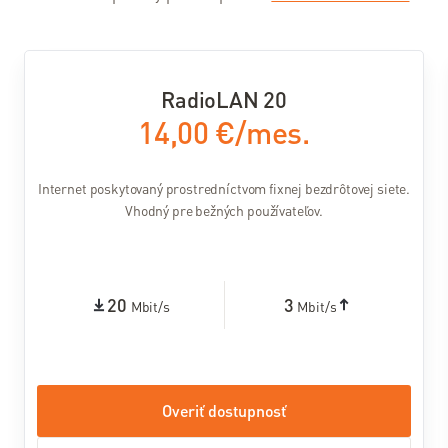
Balíček s
Internetom
Návody
RadioLAN 20
Pomoc
14,00 €/mes.
a
podpora
Internet poskytovaný prostredníctvom fixnej bezdrôtovej siete.
Vhodný pre bežných používateľov.
Pomoc
a
podpora
20
3
Mbit/s
Mbit/s
Kontakty
Pomoc –
riešenie
problémov
Overiť dostupnosť
Často