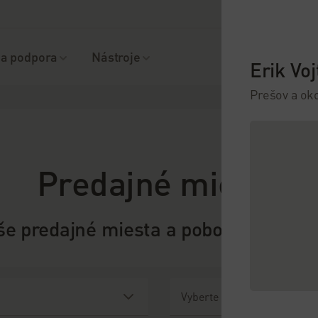
a podpora
Nástroje
Erik Vo
Prešov a oko
Predajné miesta
še predajné miesta a pobočky po ce