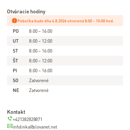
VDSL
Otváracie hodiny
internet
Pobočka bude dňa 4.8.2026 otvorená 8:00 – 10:00 hod.
Wi-Fi
PO
8:00 – 16:00
internet
UT
8:00 – 12:00
Balíček s
ST
8:00 – 16:00
Televíziou
ŠT
8:00 – 12:00
Návody
PI
8:00 – 16:00
Zoznam predajní, kde môžete vrátiť svoje zapožičané
Televízia
SO
Zatvorené
zariadenia osobne nájdete tu:
Vrátenie zariadení
NE
Zatvorené
Slovanet
TV
Kontakt
Káblová
televízia
+421382828871
Informácie
infolinka@slovanet.net