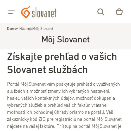
Prejsť na obsah
Pre
Pre
Vás
Firmy
Domov
Nástroje
Môj Slovanet
Môj Slovanet
02/208
28 208
Získajte prehľad o vašich
Slovanet službách
Môj
Online
NP
Slovanet
TV
Portál Môj Slovanet vám poskytuje prehľad o využívaných
službách a možnosť zmeny ich vybraných nastavení,
hesiel, vašich kontaktných údajov, možnosť dokúpenia
vybraných služieb a prehľad vašich faktúr, vrátane
Internet
možnosti ich pohodlnej úhrady priamo na portáli. Váš
Optický
zákaznícky kód ZID pre registráciu na portál Môj Slovanet
internet
nájdete na vašej faktúre. Prístup na portál Môj Slovanet je