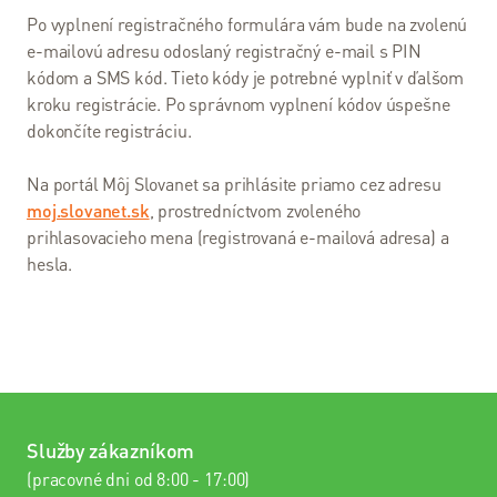
kladené
Po vyplnení registračného formulára vám bude na zvolenú
otázky
e-mailovú adresu odoslaný registračný e-mail s PIN
kódom a SMS kód. Tieto kódy je potrebné vyplniť v ďalšom
Návody
kroku registrácie. Po správnom vyplnení kódov úspešne
a
dokončíte registráciu.
postupy
Na portál Môj Slovanet sa prihlásite priamo cez adresu
Faktúry
moj.slovanet.sk
, prostredníctvom zvoleného
a
prihlasovacieho mena (registrovaná e-mailová adresa) a
platby
hesla.
Prevádzkové
oznamy
Obchodné
dokumenty
Predajné
Služby zákazníkom
miesta
(pracovné dni od 8:00 - 17:00)