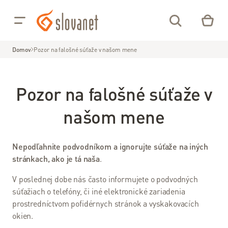
Prejsť na obsah
Pre
Pre
Vás
Firmy
Domov
Pozor na falošné súťaže v našom mene
02/208
Pozor na falošné súťaže v
28 208
našom mene
Môj
Online
NP
Slovanet
TV
Nepodľahnite podvodníkom a ignorujte súťaže na iných
stránkach, ako je tá naša
.
V poslednej dobe nás často informujete o podvodných
Internet
súťažiach o telefóny, či iné elektronické zariadenia
prostredníctvom pofidérnych stránok a vyskakovacích
Optický
okien.
internet