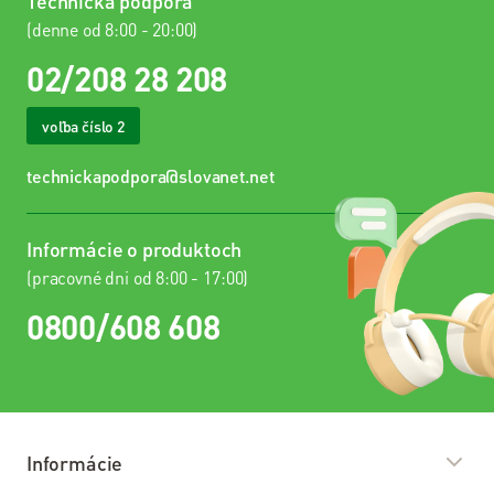
Technická podpora
Balíček s
Internetom
(denne od 8:00 - 20:00)
02/208 28 208
Návody
voľba číslo 2
Pomoc
a
technickapodpora@slovanet.net
podpora
Informácie o produktoch
Pomoc
a
(pracovné dni od 8:00 - 17:00)
podpora
0800/608 608
Kontakty
Pomoc –
riešenie
problémov
Informácie
Často