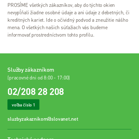
PROSÍME všetkých zákazníkov, aby do týchto okien
VDSL
nevypĺňali žiadne osobné údaje a ani údaje z debetných, či
internet
kreditných kariet. Ide o očividný podvod a zneužitie nášho
mena. O všetkých našich súťažiach vás budeme
Wi-Fi
informovať prostredníctvom tohto profilu.
internet
Balíček s
Televíziou
Návody
Služby zákazníkom
(pracovné dni od 8:00 - 17:00)
Televízia
02/208 28 208
Slovanet
voľba číslo 1
TV
sluzbyzakaznikom@slovanet.net
Káblová
televízia