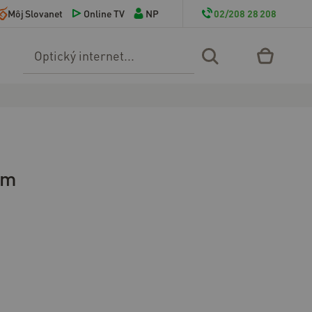
Môj Slovanet
Online TV
NP
02/208 28 208
Vyhľadávanie
om