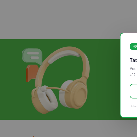
Wi-Fi
internet
Balíček s
Televíziou
Návody
Tát
Televízia
Použ
záži
Slovanet
TV
Káblová
televízia
Ochr
Balíček s
Internetom
Návody