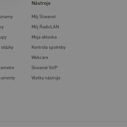
Nástroje
oznamy
Môj Slovanet
by
Môj RadioLAN
tupy
Moja aktovka
 otázky
Kontrola spotreby
Webcare
arametre
Slovanet VoIP
kumenty
Všetky nástroje