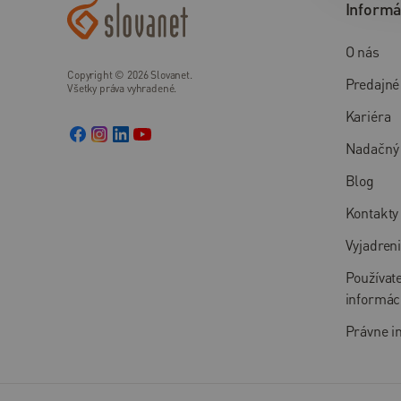
Informá
Pomoc
O nás
a
podpora
Copyright © 2026 Slovanet.
Predajné
Všetky práva vyhradené.
Pomoc
Kariéra
a
Nadačný 
podpora
Blog
Kontakty
Kontakty
Pomoc –
riešenie
Vyjadren
problémov
Používat
Často
informác
kladené
Právne i
otázky
Návody
a