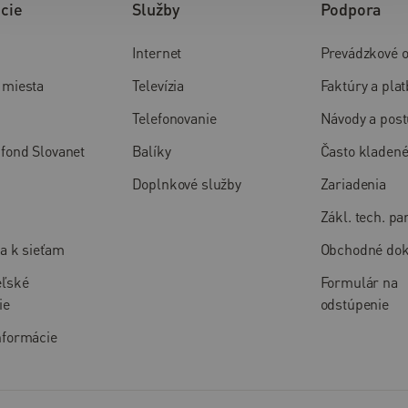
cie
Služby
Podpora
Internet
Prevádzkové 
 miesta
Televízia
Faktúry a plat
Telefonovanie
Návody a pos
fond Slovanet
Balíky
Často kladené
Doplnkové služby
Zariadenia
Zákl. tech. p
ia k sieťam
Obchodné do
eľské
Formulár na
ie
odstúpenie
nformácie