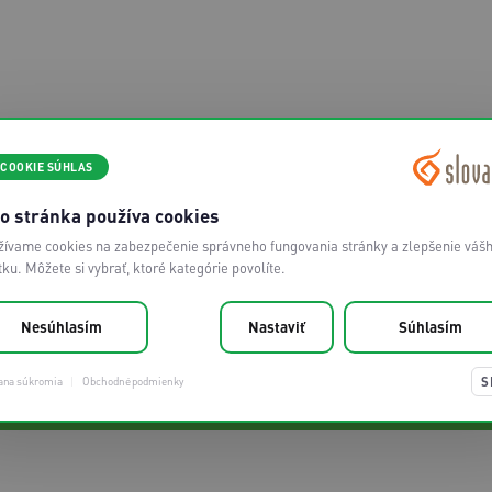
COOKIE SÚHLAS
Služby zákazníkom
Technická po
o stránka používa cookies
(pracovné dni od 8:00 - 17:00)
(denne od 8:00 -
ívame cookies na zabezpečenie správneho fungovania stránky a zlepšenie váš
02/208 28 208
02/208 
tku. Môžete si vybrať, ktoré kategórie povolíte.
voľba číslo 1
voľba číslo 2
Nesúhlasím
Nastaviť
Súhlasím
sluzbyzakaznikom@slovanet.net
technickapodpo
S
ana súkromia
Obchodné podmienky