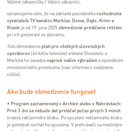
Vážené zákazníčky / Vážení zákazníci,
VDSL
oznamujeme vám, že na základe posledného
rozhodnutia
internet
vysielateľa TV kanálov Markíza, Doma, Dajto, Krimi a
Wi-Fi
Klasik
je od 19. júna 2025
obmedzené pretáčanie reklám
internet
pri ich prezeraní zo záznamu.
Balíček s
Toto obmedzenie
platí pre všetkých slovenských
Televíziou
operátorov
(šíriteľov televízie) vrátane Slovanetu a
Markíza ho zavádza
napriek našim výhradám
a výsledkom
Návody
minuloročného prieskumu (viac informácií uvádzame
nižšie).
Televízia
Ako bude obmedzenie fungovať
Slovanet
TV
•
Program zaznamenaný v Archíve alebo v Nahrávkach:
Prvé 3 dni sa nebude dať pretáčať počas prvých 3 minút
Káblová
trvania reklamného bloku. Po spustení reklamného bloku
televízia
je potrebné nechať ho spustený. V prehrávači sa medzitým