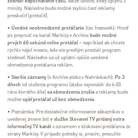
zobrazí odpočítavanie času
Balíček s
, takže uvidíte, kedy uplynú 3
minúty. Následne bude možné zvyšnú časť reklamy
Internetom
preskočiť (pretočiť).
Návody
•
Úvodné neobmedzené pretáčanie
(tzv. freeseek): Hneď
po prepnutí na kanál Markízy v Archíve
bude možné
Pomoc
prvých 60 sekúnd voľne pretáčať
– napríklad ak chcete
a
rýchlo nájsť miesto, kde ste predtým prestali program
podpora
sledovať. Následne sa už uplatní vyššie uvedené
obmedzenia pretáčania reklám.
Pomoc
a
•
Staršie záznamy
(v Archíve alebo v Nahrávkach):
Po 3
podpora
dňoch
od uloženia programu (alebo najneskôr do 6:00
ráno štvrtého dňa)
sa obmedzenia zrušia
a reklamy bude
Kontakty
možné
opäť pretáčať už bez obmedzenia
.
Pomoc –
• Poznámka: Pre dostatočné informovanie zákazníkov o
riešenie
uvedenej zmene bol
v službe Slovanet TV pridaný extra
problémov
informačný TV kanál
s oznamom o blokovaní pretáčania zo
strany Markízy. V prípade potreby si, prosím, presuňte
Často