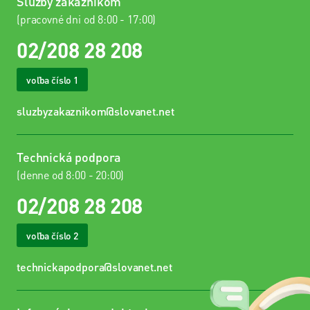
Služby zákazníkom
internetu
(pracovné dni od 8:00 - 17:00)
Všetky
02/208 28 208
nástroje
voľba číslo 1
sluzbyzakaznikom@slovanet.net
Technická podpora
(denne od 8:00 - 20:00)
02/208 28 208
voľba číslo 2
technickapodpora@slovanet.net