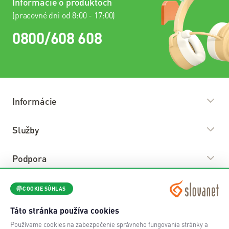
Informácie o produktoch
(pracovné dni od 8:00 - 17:00)
0800/608 608
Informácie
O nás
Služby
Predajné miesta
Internet
Podpora
Kariéra
Televízia
Nadačný fond Slovanet
Prevádzkové oznamy
Nástroje
COOKIE SÚHLAS
Telefonovanie
Blog
Faktúry a platby
Balíky
Táto stránka používa cookies
Môj Slovanet
Kontakty
Návody a postupy
Používame cookies na zabezpečenie správneho fungovania stránky a
Doplnkové služby