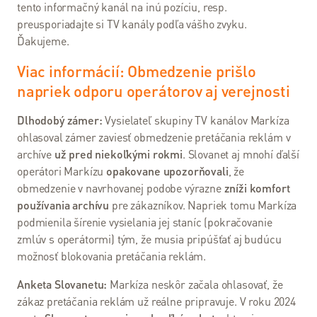
tento informačný kanál na inú pozíciu, resp.
kladené
preusporiadajte si TV kanály podľa vášho zvyku.
otázky
Ďakujeme.
Návody
Viac informácií: Obmedzenie prišlo
a
napriek odporu operátorov aj verejnosti
postupy
Dlhodobý zámer:
Vysielateľ skupiny TV kanálov Markíza
Faktúry
ohlasoval zámer zaviesť obmedzenie pretáčania reklám v
a
archíve
už pred niekoľkými rokmi
. Slovanet aj mnohí ďalší
platby
operátori Markízu
opakovane upozorňovali
, že
Prevádzkové
obmedzenie v navrhovanej podobe výrazne
zníži komfort
oznamy
používania archívu
pre zákazníkov. Napriek tomu Markíza
podmienila šírenie vysielania jej staníc (pokračovanie
Obchodné
zmlúv s operátormi) tým, že musia pripúšťať aj budúcu
dokumenty
možnosť blokovania pretáčania reklám.
Predajné
Anketa Slovanetu:
Markíza neskôr začala ohlasovať, že
miesta
zákaz pretáčania reklám už reálne pripravuje. V roku 2024