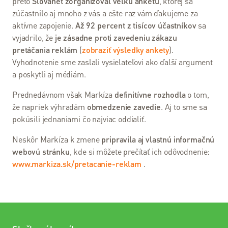
preto
Slovanet zorganizoval veľkú anketu
, ktorej sa
Stav
zúčastnilo aj mnoho z vás a ešte raz vám ďakujeme za
služieb
aktívne zapojenie.
Až 92 percent z tisícov účastníkov
sa
vyjadrilo, že
je zásadne proti zavedeniu zákazu
Nástroje
pretáčania reklám
(
zobraziť výsledky ankety
).
Vyhodnotenie sme zaslali vysielateľovi ako ďalší argument
Webmail
a poskytli aj médiám.
Moja
Prednedávnom však Markíza
definitívne rozhodla
o tom,
Aktovka
že napriek výhradám
obmedzenie zavedie
. Aj to sme sa
pokúsili jednaniami čo najviac oddialiť.
Kontrola
spotreby
Neskôr Markíza k zmene
pripravila aj vlastnú informačnú
webovú stránku
, kde si môžete prečítať ich odôvodnenie:
Webcare
www.markiza.sk/pretacanie-reklam
.
Slovanet
VOIP
Test
rýchlosti