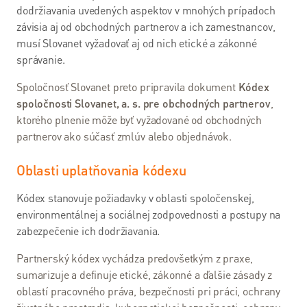
dodržiavania uvedených aspektov v mnohých prípadoch
VDSL
závisia aj od obchodných partnerov a ich zamestnancov,
internet
musí Slovanet vyžadovať aj od nich etické a zákonné
správanie.
Wi-Fi
internet
Spoločnosť Slovanet preto pripravila dokument
Kódex
spoločnosti Slovanet, a. s. pre obchodných partnerov
,
Balíček s
ktorého plnenie môže byť vyžadované od obchodných
Televíziou
partnerov ako súčasť zmlúv alebo objednávok.
Návody
Oblasti uplatňovania kódexu
Televízia
Kódex stanovuje požiadavky v oblasti spoločenskej,
environmentálnej a sociálnej zodpovednosti a postupy na
Slovanet
zabezpečenie ich dodržiavania.
TV
Partnerský kódex vychádza predovšetkým z praxe,
Káblová
sumarizuje a definuje etické, zákonné a ďalšie zásady z
televízia
oblastí pracovného práva, bezpečnosti pri práci, ochrany