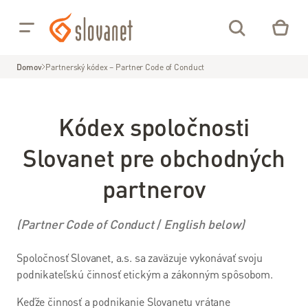
Prejsť na obsah
Pre
Pre
Vás
Firmy
Domov
Partnerský kódex – Partner Code of Conduct
02/208
Kódex spoločnosti
28 208
Slovanet pre obchodných
Môj
Online
partnerov
NP
Slovanet
TV
(Partner Code of Conduct
/
English below)
Internet
Spoločnosť Slovanet, a.s. sa zaväzuje vykonávať svoju
podnikateľskú činnosť etickým a zákonným spôsobom.
Optický
internet
Keďže činnosť a podnikanie Slovanetu vrátane