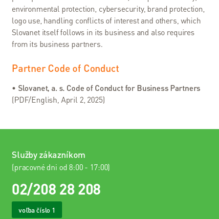
Stav
environmental protection, cybersecurity, brand protection,
služieb
logo use, handling conflicts of interest and others, which
Slovanet itself follows in its business and also requires
from its business partners.
Nástroje
Webmail
Partner Code of Conduct
Moja
•
Slovanet, a. s. Code of Conduct for Business Partners
Aktovka
(PDF/English, April 2, 2025)
Kontrola
spotreby
Webcare
Služby zákazníkom
(pracovné dni od 8:00 - 17:00)
Slovanet
VOIP
02/208 28 208
Test
voľba číslo 1
rýchlosti