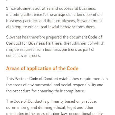
kladené
Since Slovanet’s activities and successful business,
otázky
including adherence to these aspects, often depend on
business partners and their employees, Slovanet must
Návody
also require ethical and lawful behavior from them.
a
postupy
Slovanet has therefore prepared the document
Code of
Conduct for Business Partners
, the fulfillment of which
Faktúry
may be required from business partners as part of
a
contracts or orders.
platby
Areas of application of the Code
Prevádzkové
oznamy
This Partner Code of Conduct establishes requirements in
Obchodné
the areas of environmental and social responsibility and
dokumenty
the procedure for ensuring their compliance.
Predajné
The Code of Conduct is primarily based on practice,
miesta
summarizing and defining ethical, legal and other
principles in the areas of labor law, occupational safety,