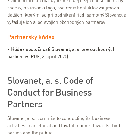
životného prostredia, kybernetickej bezpečnosti, ochrany
Balíček s
značky, používania loga, ošetrenia konfliktov záujmov a
Internetom
ďalších, ktorými sa pri podnikaní riadi samotný Slovanet a
Návody
vyžaduje ich aj od svojich obchodných partnerov.
Partnerský kódex
Pomoc
a
•
Kódex spoločnosti Slovanet, a. s. pre obchodných
podpora
partnerov
(PDF, 2. apríl 2025)
Pomoc
a
Slovanet, a. s. Code of
podpora
Conduct for Business
Kontakty
Partners
Pomoc –
riešenie
Slovanet, a. s., commits to conducting its business
problémov
activities in an ethical and lawful manner towards third
parties and the public.
Často